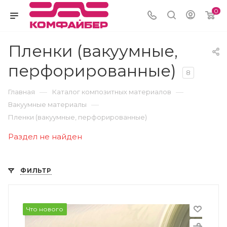
0
Пленки (вакуумные,
перфорированные)
8
—
—
Главная
Каталог композитных материалов
—
Вакуумные материалы
Пленки (вакуумные, перфорированные)
Раздел не найден
ФИЛЬТР
Что нового