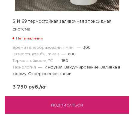
SIN 69 термостойкая заливочная эпоксидная
система
Нет в наличии
Время гелеобразования, мин.
—
300
Вязкость @20°С, mPa·s
—
600
Термостойкость, °С
—
180
Технология
—
Инфузия, Вакуумирование, Заливка в
форму, Отверждение в печи
3 790
руб.
/кг
ПОДПИСАТЬСЯ