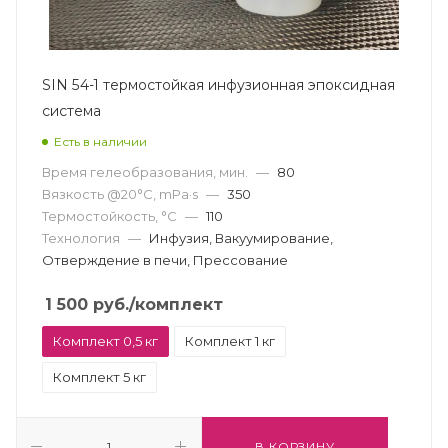
SIN 54-1 термостойкая инфузионная эпоксидная
система
Есть в наличии
Время гелеобразования, мин.
—
80
Вязкость @20°С, mPa·s
—
350
Термостойкость, °С
—
110
Технология
—
Инфузия, Вакуумирование,
Отверждение в печи, Прессование
1 500
руб.
/комплект
Комплект 0,5 кг
Комплект 1 кг
Комплект 5 кг
В КОРЗИНУ