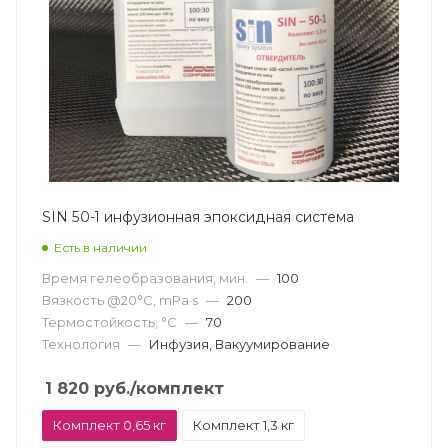
SIN 50-1 инфузионная эпоксидная система
Есть в наличии
Время гелеобразования, мин.
—
100
Вязкость @20°С, mPa·s
—
200
Термостойкость, °С
—
70
Технология
—
Инфузия, Вакуумирование
1 820
руб.
/комплект
Комплект 0,65 кг
Комплект 1,3 кг