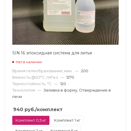
SIN 16 эпоксидная система для литья
Нет в наличии
Время гелеобразования, мин.
—
200
Вязкость @20°С, mPa·s
—
1270
Термостойкость, °С
—
120
Технология
—
Заливка в форму, Отверждение в
печи
940
руб.
/комплект
Комплект 0,5 кг
Комплект 1 кг
Комплект 2 кг
Комплект 5 кг