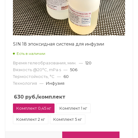
SIN 18 эпоксидная система для инфузии
Есть в наличии
Время гелеобразования, мин.
—
120
Вязкость @20°С, mPa·s
—
506
Термостойкость, °С
—
60
Технология
—
Инфузия
630
руб.
/комплект
Комплект 0,45 кг
Комплект 1 кг
Комплект 2 кг
Комплект 5 кг