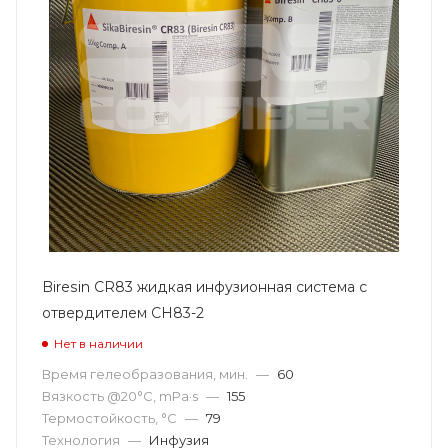
Biresin CR83 жидкая инфузионная система с
отвердителем CH83-2
Нет в наличии
Время гелеобразования, мин.
—
60
Вязкость @20°С, mPa·s
—
155
Термостойкость, °С
—
79
Технология
—
Инфузия