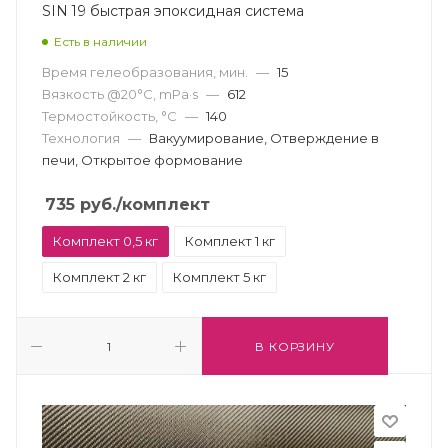
SIN 19 быстрая эпоксидная система
Есть в наличии
Время гелеобразования, мин.
—
15
Вязкость @20°С, mPa·s
—
612
Термостойкость, °С
—
140
Технология
—
Вакуумирование, Отверждение в
печи, Открытое формование
735
руб.
/комплект
Комплект 0,5 кг
Комплект 1 кг
Комплект 2 кг
Комплект 5 кг
В КОРЗИНУ