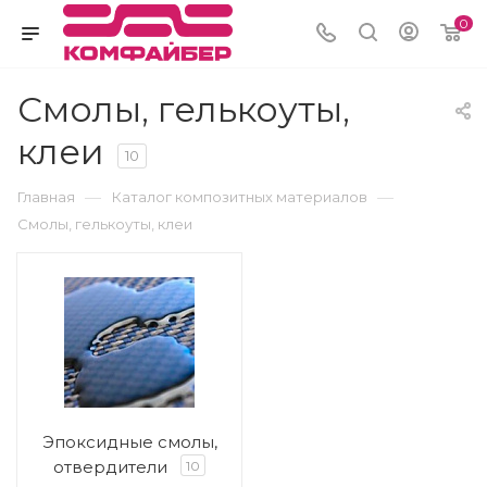
0
Смолы, гелькоуты,
клеи
10
—
—
Главная
Каталог композитных материалов
Смолы, гелькоуты, клеи
Эпоксидные смолы,
отвердители
10