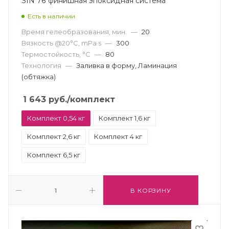
SIN 76 финишная эпоксидная система
Есть в наличии
Время гелеобразования, мин.
—
20
Вязкость @20°С, mPa·s
—
300
Термостойкость, °С
—
80
Технология
—
Заливка в форму, Ламинация
(обтяжка)
1 643
руб.
/комплект
Комплект 0,54 кг
Комплект 1,6 кг
Комплект 2,6 кг
Комплект 4 кг
Комплект 6,5 кг
В КОРЗИНУ