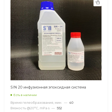
SIN 20 инфузионная эпоксидная система
Есть в наличии
Время гелеобразования, мин.
—
40
Вязкость @20°С, mPa·s
—
552