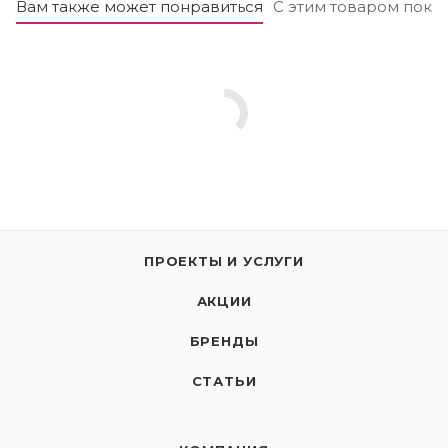
Внешний вид: сторона 1 - глянцевая или матовая,
Вам также может понравиться
С этим товаром поку
без покрытия; сторона 2 - матовая, шероховатая
ПРОЕКТЫ И УСЛУГИ
АКЦИИ
БРЕНДЫ
СТАТЬИ