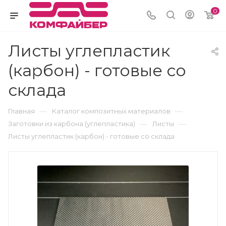
0
Листы углепластик
(карбон) - готовые со
склада
—
—
Главная
Каталог композитных материалов
—
—
Заготовки из карбона (углепластика)
Листы
Листы углепластик (карбон) - готовые со склада