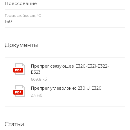
Прессование
Термостойкость, °С
160
Документы
Препрег связующее E320-Е321-Е322-
Е323
609,8 кб
Препрег углеволокно 230 U E320
2,4 мб
Статьи