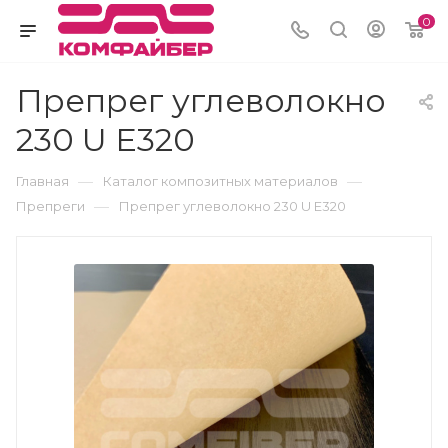
0
Препрег углеволокно
230 U E320
—
—
Главная
Каталог композитных материалов
—
Препреги
Препрег углеволокно 230 U E320