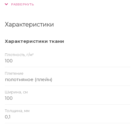
драпируется на сложную форму. Подходит для
использования с эпоксидными, полиэфирными
смолами.
Характеристики
Характеристики ткани
Плотность, г/м²
100
Плетение
полотняное (плейн)
Ширина, см
100
Толщина, мм
0,1